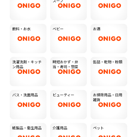
スープ
飲料・お水
ベビー
お酒
洗濯洗剤・キッチ
時短おかず・弁
缶詰・乾物・粉類
ン用品
当・寿司・惣菜
バス・洗面用品
ビューティー
お掃除用品・日用
雑貨
紙製品・衛生用品
介護用品
ペット